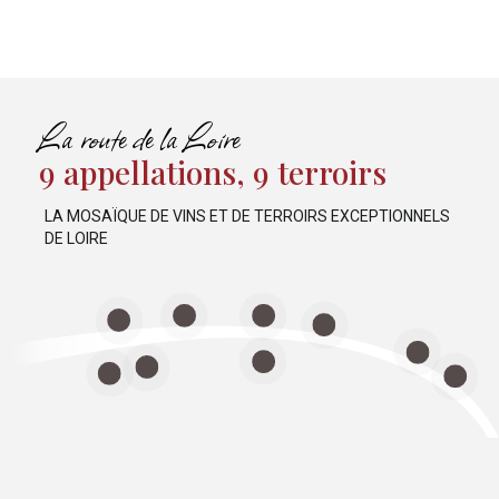
La route de la Loire
9 appellations, 9 terroirs
BOURGUEIL
VOUVRAY
INT-NICOLAS DE BOURGUEIL
LA MOSAÏQUE DE VINS ET DE TERROIRS EXCEPTIONNELS
TOURAINE SAUVIGNON
DE LOIRE
MONTLOUIS-SUR-LOIRE
CHINON
UMUR-CHAMPIGNY
POUILLY-FUMÉ
SANCERRE