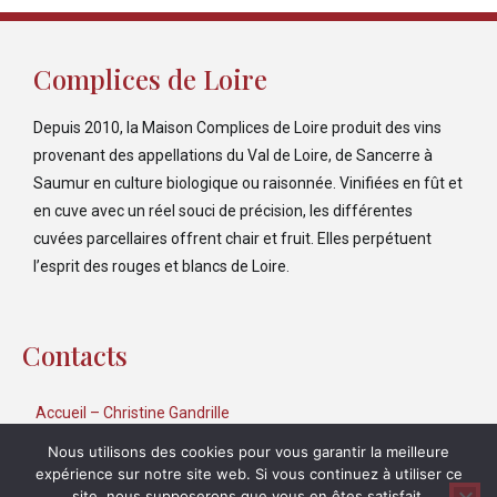
Complices de Loire
Depuis 2010, la Maison Complices de Loire produit des vins
provenant des appellations du Val de Loire, de Sancerre à
Saumur en culture biologique ou raisonnée. Vinifiées en fût et
en cuve avec un réel souci de précision, les différentes
cuvées parcellaires offrent chair et fruit. Elles perpétuent
l’esprit des rouges et blancs de Loire.
Contacts
Accueil – Christine Gandrille
02 47 95 78 03
–
accueil@complicesdeloire.com
Nous utilisons des cookies pour vous garantir la meilleure
Export – Yulia Markina
expérience sur notre site web. Si vous continuez à utiliser ce
06 40 39 52 31
–
export@complicesdeloire.com
site, nous supposerons que vous en êtes satisfait.