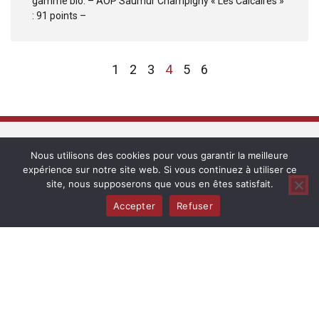
gamme bio: – AOP Saumur Champigny « Les Calcaires »
: 91 points –
1
2
3
4
5
6
Complices de Loire
Nous utilisons des cookies pour vous garantir la meilleure
expérience sur notre site web. Si vous continuez à utiliser ce
site, nous supposerons que vous en êtes satisfait.
Depuis 2010, la Maison Complices de Loire produit des vins
Accepter
Refuser
provenant des appellations du Val de Loire, de Sancerre à
Saumur en culture biologique ou raisonnée. Vinifiées en fût et
en cuve avec un réel souci de précision, les différentes
cuvées parcellaires offrent chair et fruit. Elles perpétuent
l’esprit des rouges et blancs de Loire.